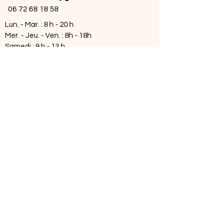
06 72 68 18 58
Lun. - Mar. : 8 h - 20 h
Mer. - Jeu. - Ven. : 8h - 18h
Samedi : 9 h - 13 h
Disponible en visioconférence